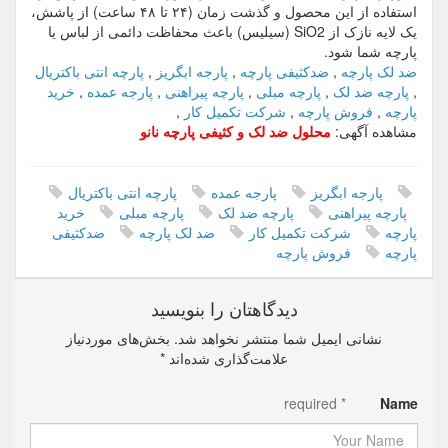
استفاده از این محصول و گذشت زمان (۲۴ تا ۴۸ ساعت) از پاشش،
یک لایه نازک از SiO2 (سیلیس) باعث محفاظت دائمی از لباس یا
پارچه شما شود.
ضد لک پارچه
,
ضدکثیفی پارچه
,
پارجه ابگریز
,
پارچه انتی باکتریال
,
پارچه ضد لک
,
پارچه مبلی
,
پارچه پیراهنی
,
پارجه عمده
,
خرید
پارچه
,
فروش پارچه
,
شرکت تکمیل کار
,
مشاهده آگهی:
محلول ضد لک و کثیفی پارچه نانو
پارجه ابگریز
پارجه عمده
پارچه انتی باکتریال
پارچه پیراهنی
پارچه ضد لک
پارچه مبلی
خرید
پارچه
شرکت تکمیل کار
ضد لک پارچه
ضدکثیفی
پارچه
فروش پارچه
دیدگاهتان را بنویسید
نشانی ایمیل شما منتشر نخواهد شد.
بخش‌های موردنیاز
علامت‌گذاری شده‌اند
*
* required
Name