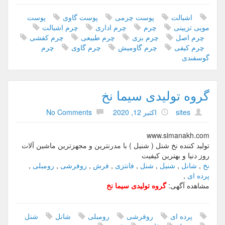
,
چ
اشبالت
پوست چرمی
پوست گاوی
پوست
ر
مویی تزیینی
چرم
چرم اداری
چرم اشبالت
م
چرم اصل
چرم بزی
چرم طبیعی
چرم کفشی
گ
چرم کیفی
چرم گاومیش
چرم گاوی
چرم
ا
گوسفندی
و
ی
,
گروه تولیدی سیما نخ
چ
ر
sites
اکتبر 12, 2020
No Comments
م
ب
ز
www.simanakh.com
ی
تولید کننده نخ شنل ( شنیل ) با مدرنترین و مجهزترین ماشین آلات
,
روز دنیا و بهترین کیفیت
چ
نخ
,
شانل
,
شنیل
,
شنل
,
فانتزی
,
فرش
,
روفرشی
,
رومبلی
,
ر
پرده ای
,
م
مشاهده آگهی:
گروه تولیدی سیما نخ
گ
ا
و
پرده ای
روفرشی
رومبلی
شانل
شنل
م