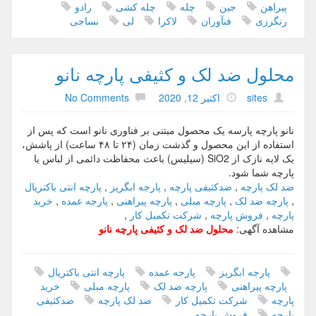
پیراهن
جین
چله
چله کشی
رادو
رنگرزی
فنآوران
لاکرا
لی
نساجی
محلول ضد لک و کثیفی پارچه نانو
sites
اکتبر 12, 2020
No Comments
نانو پارچه پارسه یک محصول مبتنی بر فناوری نانو است که پس از
استفاده از این محصول و گذشت زمان (۲۴ تا ۴۸ ساعت) از پاشش،
یک لایه نازک از SiO2 (سیلیس) باعث محفاظت دائمی از لباس یا
پارچه شما شود.
ضد لک پارچه
,
ضدکثیفی پارچه
,
پارجه ابگریز
,
پارچه انتی باکتریال
,
پارچه ضد لک
,
پارچه مبلی
,
پارچه پیراهنی
,
پارجه عمده
,
خرید
پارچه
,
فروش پارچه
,
شرکت تکمیل کار
,
مشاهده آگهی:
محلول ضد لک و کثیفی پارچه نانو
پارجه ابگریز
پارجه عمده
پارچه انتی باکتریال
پارچه پیراهنی
پارچه ضد لک
پارچه مبلی
خرید
پارچه
شرکت تکمیل کار
ضد لک پارچه
ضدکثیفی
پارچه
فروش پارچه