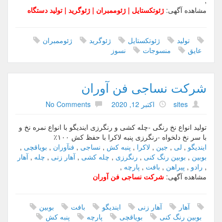
,
مشاهده آگهی:
ژئوتکستایل | ژئوممبران | ژئوگرید | تولید دستگاه
تولید
ژئوتکستایل
ژئوگرید
ژئوممبران
عایق
منسوجات
نسوز
شرکت نساجی فن آوران
sites
اکتبر 12, 2020
No Comments
تولید انواع نخ رنگی -چله کشی و رنگرزی ایندیگو با انواع نمره نخ و
با سر نخ دلخواه -رنگرزی پنبه لاکرا با حفظ کش ۱۰۰٪
ایندیگو
,
لی
,
جین
,
لاکرا
,
پنبه کش
,
نساجی
,
فنآوران
,
بویاقچی
,
بوبین
,
بوبین رنگ کنی
,
رنگرزی
,
چله کشی
,
آهار زنی
,
چله
,
آهار
,
رادو
,
پیراهن
,
بافت
,
پارچه
,
مشاهده آگهی:
شرکت نساجی فن آوران
آهار
آهار زنی
ایندیگو
بافت
بوبین
بوبین رنگ کنی
بویاقچی
پارچه
پنبه کش