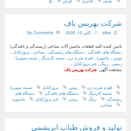
شنیل
فانتزی
فرش
نخ
ی
ش
و
شرکت بهریس باف
ا
ش
sites
اکتبر 12, 2020
No Comments
ب
ا
تامین کننده کلیه قطعات ماشین آلات نساجی (ریسندگی و بافندگی)
ل
دستگاه های بافندگی
,
دستگاه های ریسندگی
,
نساجی
,
پروژکتایل
,
ت
بوبین
,
ماسوره
,
اهرم ضربه زن
,
تسمه کاردینگ
,
تسمه سوپربا
,
,
زینسر
,
رینگ
,
فنر پروژکتایل
,
پ
مشاهده آگهی:
شرکت بهریس باف
و
س
ت
اهرم ضربه زن
بوبین
پروژکتایل
تسمه سوپربا
م
تسمه کاردینگ
دستگاه های بافندگی
دستگاه های
و
ریسندگی
رینگ
زینسر
فنر پروژکتایل
ماسوره
ی
نساجی
ی
تولید و فروش طناب ابریشمی