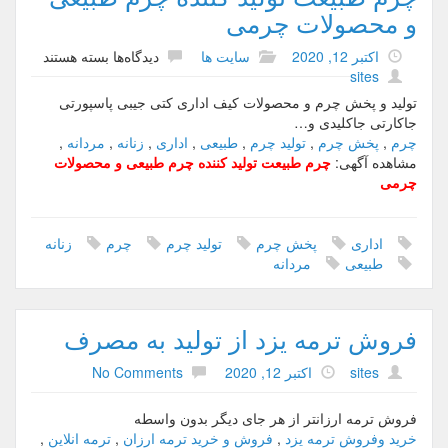
و محصولات چرمی
اکتبر 12, 2020
سایت ها
دیدگاه‌ها
ب
بسته هستند
sites
ر
ا
تولید و پخش چرم و محصولات کیف اداری کتی جیبی پاسپورتی
ی
جاکارتی جاکلیدی و…
چ
چرم
,
پخش چرم
,
تولید چرم
,
طبیعی
,
اداری
,
زنانه
,
مردانه
,
ر
مشاهده آگهی:
چرم طبیعت تولید کننده چرم طبیعی و محصولات
م
چرمی
ط
ب
ی
اداری
پخش چرم
تولید چرم
چرم
زنانه
ع
طبیعی
مردانه
ت
ت
و
فروش ترمه یزد از تولید به مصرف
ل
ی
sites
اکتبر 12, 2020
No Comments
د
ک
ن
فروش ترمه ارزانتر از هر جای دیگر بدون واسطه
ن
خرید وفروش ترمه یزد
,
فروش و خرید ترمه ارزان
,
ترمه انلاین
,